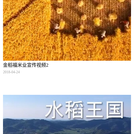
金稻福米业宣传视频2
2018-04-24