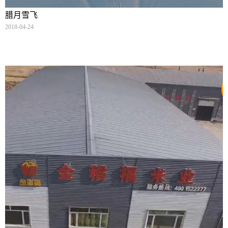
腊月雪飞
2018-04-24