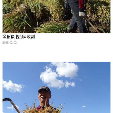
金稻福 视频4 收割
2018-02-02