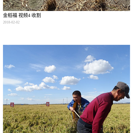
金稻福 视频4 收割
2018-02-02