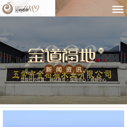
您现在的位置：
网站首页
>
视频中心
> 视频中心