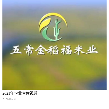
2021年企业宣传视频
2021-07-30